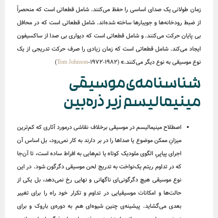
زمان طولانی یک صدای اساسی را حفظ می‌کنند. شامل قطعاتی است که منحصراً
از ضبط رودخانه‌ها و جویبارها ساخته شده‌اند. شامل قطعاتی است که در محافل
بی پایان حرکت می‌کنند. و شامل قطعاتی است که دیواری بی صدا از ساکسیفون
ایجاد می‌کند. شامل قطعاتی است که زمان زیادی را صرف حرکت تدریجی از یک
نوع موسیقی به نوع دیگر می‌کنند.» (
-1972-1982)
Tom Johnson
شناسنامه‌ی‌موسیقی
مینیمالیسم زیر ذره‌بین
اصطلاح مینیمالیسم در موسیقی برخلاف نقاشی درمورد آثاری که کم‌ترین
میزانِ ممکن موضوع یا صداها را در بر دارند به‌ کار نمی‌رود، بل اساس آن
اجرای پیاپیِ الگوی ملودیک کوتاه یا تم‌هایی به افراط ساده است، تا آن‌جا
که در تداوم ریتم یک‌نواخت به تدریج لحن موسیقی دگرگون شود. در این
نوع موسیقی هیچ دگرگونی‌ای ناگهانی و نهایی رخ نمی‌دهد، بل یکی از
حالت‌ها و امکانات موسیقیایی در تداوم و تکرار خود راه را برای تغییر
بعدی می‌گشاید. پیشینه‌ی چنین شیوه‌ای هم به دوره‌ی باروک و برای