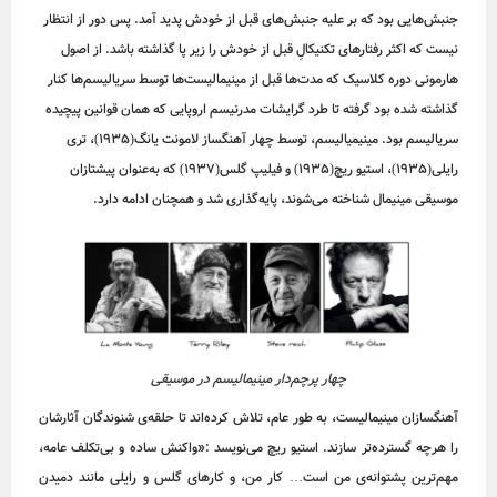
جنبش‌هایی بود که بر علیه جنبش‌های قبل از خودش پدید آمد. پس دور از انتظار
نیست که اکثر رفتارهای تکنیکالِ قبل از خودش را زیر پا گذاشته باشد. از اصول
هارمونی دوره کلاسیک که مدت‌ها قبل از مینیمالیست‌ها توسط سریالیسم‌ها کنار
گذاشته شده بود گرفته تا طرد گرایشات مدرنیسم اروپایی که همان قوانین پیچیده
سریالیسم بود. مینیمیالیسم، توسط چهار آهنگساز لامونت یانگ(1935)، تری
رایلی(1935)، استیو ریچ(1935) و فیلیپ گلس(1937) که به‌عنوان پیشتازان
موسیقی مینیمال شناخته می‌شوند، پایه‌گذاری شد و همچنان ادامه دارد.
چهار پرچم‌دار مینیمالیسم در موسیقی
آهنگسازان مینیمالیست، به طور عام، تلاش کرده‌اند تا حلقه‌ی شنوندگان آثارشان
را هرچه گسترده‌تر سازند. استیو ریچ می‌نویسد :«واکنش ساده و بی‌تکلف عامه،
مهم‌ترین پشتوانه‌ی من است… کار من، و کارهای گلس و رایلی مانند دمیدن