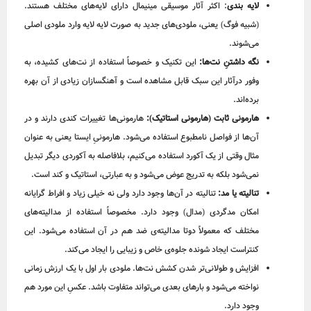
لایه بندی
: اکثر آثار موسیقی مینیمال دارای لایه‌های مختلف هستند.
(شبیه فوگ) یعنی، ملودی‌های جدید به صورت لایه لایه وارد ملودی اصلی
می‌شوند.
نگه داشتنِ نت‌ها:
این تکنیک و خصوصاً استفاده از نت‌های کشیده، به
وفور درآثار این سبک قابل مشاهده است و آهنگسازان زیادی از آن بهره
برده‌اند.
هارمونی ثابت (هارمونی استاتیک):
هارمونی‌ها تغییرات کندی دارند و در
آن‌ها از فواصل نامطبوع استفاده می‌شود. هارمونیِ ایستا یعنی به‌ عنوان
مثال وقتی از یک آکورد استفاده می‌کنیم، بلافاصله به آکوردی دیگر تبدیل
نمی‌شود بلکه به تدریج عوض می‌شود و به عبارتی، استاتیک و کند است.
تنالیته یا مد:
تنالیته در آن‌ها وجود دارد ولی نه خیلی زیاد و افراط گرایانه
امکان مدگردی (مدال) وجود دارد. مخصوصاً استفاده از مدالیته‌های
مختلف که معمولاً دوتا مدالیته‌ی ضد هم در آن استفاده می‌شود. این
کنتراست ایجاد شونده جلوه‌ی خاص و زیبایی را ایجاد می‌کند.
افزایش و طولانی‌تر شدن کشش نت‌ها. ملودی بار اول با یک ارزش زمانی
نواخته می‌شود و بارهای بعدی می‌تواند متفاوت باشد. عکسِ این مورد هم
وجود دارد.