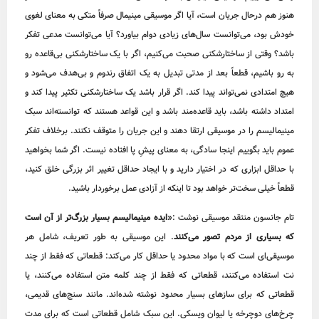
هنوز هم درحال جریان است، آیا اگر موسیقی مینیمال صرفاً متکی به معنای لغوی
خودش بود، می‌توانست سال‌های زیادی دوام بیاورد؟ آیا می‌توانست مدعی تفکر
باشد؟ وقتی از ساختارشکنی صحبت می‌کنیم، اگر با یک ساختارشکنی بی‌قاعده رو
به رو باشیم، قطعاً بعد از مدتی تبدیل به یک اتفاق رندوم و بی‌هدف می‌شود و
هیچ امتدادی نمی‌تواند پیدا کند. اگر قرار باشد یک ساختارشکنی تکثیر پیدا کند و
امتداد داشته باشد، باید قاعده‌مند باشد و این قواعد هستند که توانسته‌اند سبک
مینیمالیسم را در موسیقی ارتقا دهند و این جریان را متوقف نکنند. برخلاف تفکر
عموم باید بگوییم اینجا سادگی، به معنای پیشِ پا افتاده نیست. اگر شما بخواهید
با حداقل ابزاری که در اختیار دارید و با ایجاد حداقل تغییر اثر بزرگی خلق کنید،
قطعاً خیلی سخت‌تر خواهد بود تا اینکه از آزادی عمل برخوردار باشید.
تام جانسون منتقد موسیقی نوشت
:«
ایده مینیمالیسم بسیار بزرگ‌تر از آن است
که بسیاری از مردم تصور می‌کنند
. این موسیقی به طور تعریف، شامل هر
موسیقی‌ای است که با مواد محدود یا حداقل کار می‌کند: قطعاتی که فقط از چند
نت استفاده می‌کنند، قطعاتی که فقط از چند کلمه متن استفاده می‌کنند، یا
قطعاتی که برای سازهای بسیار محدود نوشته شده‌اند. مانند سنج‌های قدیمی،
چرخ‌های دوچرخه یا لیوان ویسکی. این سبک شامل قطعاتی است که برای مدت