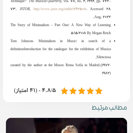
Technique?”
The Musical Quarterly
, vol. 78, no. 4, 1994, pp. 742–
73.
JSTOR
,
http://www.jstor.org/stable/742508
. Accessed 28
Aug. 2022.
The Story of Minimalism – Part One: A New Way of Listening
5/15/2018 By Megan Reich
Tom Johnson- Minimalism in Music: in search of a
definitionIntroduction for the catalogue for the exhibition of Musica
Silenciosa,
curated by the author at the Museo Reina Sofía in Madrid.(1972-
1982)
4.8/5 - (41 امتیاز)
مطالب مرتبط