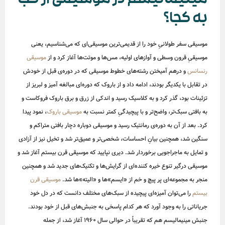
مینیمالیسم در موسیقی از کجا
به کجا؟
موسیقی سفر طولانیِ خود را از قدیمی‌ترین موسیقی‌ای که می‌شناسیم، یعنی
موسیقیِ قرون وسطی و آوازهای اولیه، مس‌ها و موتت‌ها آغاز کرد و از
موسیقی
رنسانس
و درهم آمیختن رشته‌های خطوط موسیقی که در دوره‌ی قبل از خودش
در تقابل با یکدیگر بودند، ادامه داد و از باروک که دوره‌ای مبالغه آمیز و لبریز از
تزئینات بود، گذر کرد و به کلاسیک رسید و اندکی از زرق و برق باروک فروکاست و
به بافتی سبک‌تر، واضح‌تر و با پیچیدگیِ کمتر نسبت به
موسیقی باروک
، نمود پیدا
کرد. بعد از آن به دوره‌ی رمانتیک رسید و موسیقی دوباره دچار بافتی متراکم و
سنگین شد، همچنین بیانِ احساسات، شخصی‌تر و عمیق‌تر شد و تخیل نیز از آزادی
و تمایل به ماجراجویی برخوردار شد. دیری نپایید که موسیقی قرن بیستم آغاز شد و
موسیقی درگیر تنوع خیره کننده‌ای از گرایش‌ها و تکنیک‌های جدید شد و همچنین
منجر به مجموعه‌ای پر پیچ و خم از «ایسم»ها و «الیته»ها شد.
موسیقی قرن
بیستم
را می‌توان آمیزه‌ای پیچیده از سبک‌های مختلف دانست که در دل خود
جریاناتی را به وجود آورد که هر کدام پاسخی به جنبش‌های قبل از خود بودند.
جنبش مینیمالیسم هم که تقریباً در حوالی سال 1960 آغاز شد، از جمله