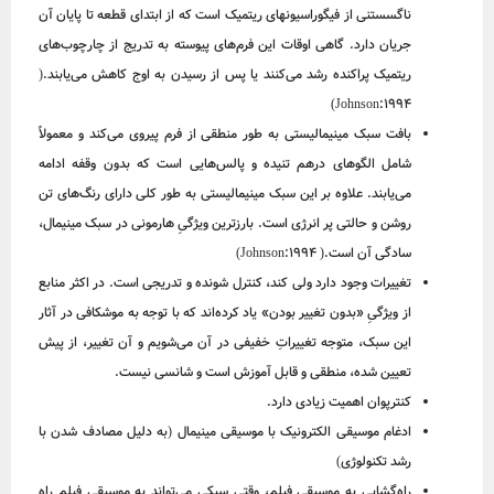
ناگسستنی از فیگوراسیون‎های ریتمیک است که از ابتدای قطعه تا پایان آن
جریان دارد. گاهی اوقات این فرم‌های پیوسته به تدریج از چارچوب‌های
ریتمیک پراکنده رشد می‌کنند یا پس از رسیدن به اوج کاهش می‌یابند.(
Johnson:1994)
بافت سبک مینیمالیستی به طور منطقی از فرم پیروی می‌کند و معمولاً
شامل الگوهای درهم تنیده و پالس‌هایی است که بدون وقفه ادامه
می‌یابند. علاوه بر این سبک مینیمالیستی به طور کلی دارای رنگ‌های تن
روشن و حالتی پر انرژی است. بارزترین ویژگیِ هارمونی در سبک مینیمال،
سادگی آن است.( Johnson:1994)
تغییرات وجود دارد ولی کند، کنترل شونده و تدریجی است. در اکثر منابع
از ویژگیِ «بدون تغییر بودن» یاد کرده‌اند که با توجه به موشکافی در آثار
این سبک، متوجه تغییراتِ خفیفی در آن می‌شویم و آن تغییر، از پیش
تعیین شده، منطقی و قابل آموزش است و شانسی نیست.
کنترپوان اهمیت زیادی دارد.
ادغام موسیقی الکترونیک با موسیقی مینیمال (به دلیل مصادف شدن با
رشد تکنولوژی)
راه‌گشایی به موسیقی فیلم، وقتی سبکی می‌تواند به موسیقی فیلم راه