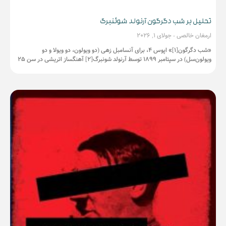
تحلیل بر شب دگرگون آرنولد شوئنبرگ
ارمغان خالصی
جولای 1, 2026
«شب دگرگون[1]» اپوس 4، برای آنسامبل زهی (دو ویولون، دو ویولا و دو
ویولون‌سل) در سپتامبر 1899 توسط آرنولد شونبرگ[2] آهنگساز اتریشی در سن 25