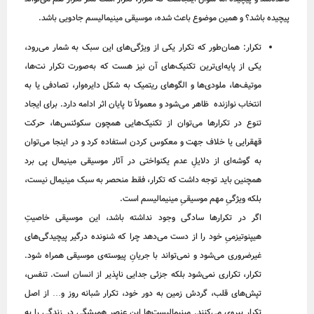
پیچیده باشد؟ و همین موضوع باعث شده، موسیقی مینیمالیسم جادویی باشد.
تکرار: همان‌طور که تکرار یکی از ویژگی‌های این سبک به شمار می‌رود،
یکی از پایه‌ای‌ترین تکنیک‌های آن نیز هست که به‌صورت تکرار نت‌ها،
موتیف‌ها، ملودی‌ها و الگوهای ریتمیک به شکل دایره‌وار، تصادفی یا به
انتخاب نوازنده ظاهر می‌شود و معمولاً تا پایان اثر ادامه دارد. برای ایجاد
تنوع در تکرارها می‌توان از تکنیک‌هایی همچون سکوئنس‌ها، حرکت
قهقرایی یا خلاف جهت و معکوس کردن استفاده کرد و در اینجا می‌توان
به گوشه‌ای از دلایلِ عدم یکنواختی در آثار موسیقی مینیمال پی برد
همچنین باید توجه داشت که تکرار، فقط منحصر به سبک مینیمال نیست،
بلکه ویژگیِ مهم موسیقیِ مینیمالیسم است.
اگر در تکرارها سادگی وجود نداشته باشد، این موسیقی خاصیتِ
هیپنوتیزمیِ خود را از دست می‌دهد چرا که شنونده درگیر پیچیدگی‌های
غیرضروری می‌شود و نمی‌‌تواند با جریانِ پیوسته‌ی موسیقی همراه شود.
تکرار، تکراری نمی‌شود بلکه جزئی جدایی ناپذیر از انسان‌ است. تنفس،
تپش‌های قلب، گردش زمین به دور خود، تکرار شبانه روز و… از اصل
تکرار پیروی می‌کنند. مینیمالیست‌ها این عنصرِ همیشگی در زندگی ‌را به