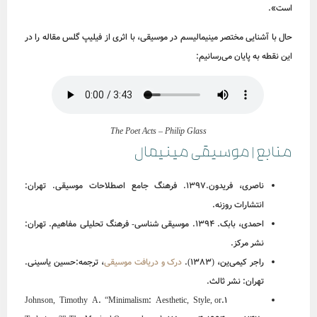
است».
حال با آشنایی مختصر مینیمالیسم در موسیقی، با اثری از فیلیپ گلس مقاله را در
این نقطه به پایان می‌رسانیم:
The Poet Acts – Philip Glass
منابع | موسیقی مینیمال
ناصری، فریدون.1397. فرهنگ جامع اصطلاحات موسیقی. تهران:
انتشارات روزنه.
احمدی، بابک. 1394. موسیقی شناسی- فرهنگ تحلیلی مفاهیم. تهران:
نشر مرکز.
راجر کیمی‌ین، (1383).
درک و دریافت موسیقی
، ترجمه:حسین یاسینی.
تهران: نشر ثالث.
1.Johnson, Timothy A. “Minimalism: Aesthetic, Style, or