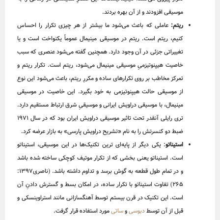
موسیقی افزودند و از آن بهره بردند.
ریتم:
عاملی که باعث می‌شود ما بیشتر از هر چیزی تکرار را احساس
کنیم، ریتم است. ریتم در موسیقی مینیمال عموماً یکنواخت است و یا
تغییراتی جزئی‌ در آن وجود دارد. همچنین گفته می‌شود عنصری که سبب
خاصیت هیپنوتیزمیِ موسیقی مینیمال می‌شود، ریتم است. تکرار ریتم و
تمرکز مخاطب بر روی تکرارهای ساده و مکررِ ریتم، باعث می‌شود این نوع
از موسیقی حالت هیپنوتیزمی به خود بگیرد. این خاصیت در موسیقی
مینیمال، با موسیقی دراویش ایرانی و موسیقیِ شرق ارتباط مستقیم دارد.
تری رایلی آنقدر تحت تاثیر موسیقی دراویش ایران بود که در سال 1971
ضبط دو کنسرتش را به نام «تشریح دراویش پارسی» به بازار عرضه کرد.
استیناتو
: یکی دیگر از پایه‌ای ترین تکنیک‌ها در این موسیقی، استیناتو
است. استیناتو یعنی بخشی که از تکرار موتیف کوچکی ساخته شده باشد
و در تمام طول قطعه به گوش برسد و تداوم داشته باشد. (ناصری1397:
265) تفاوت استیناتو با تکرار ساده، در امکان بسط و گسترش دادنِ آن
است. این تکنیک در قرن بیستم توسط آهنگسازانی مانند استراوینسکی و
قبل از آن‌ توسط
دبوسی
و
ساتی
مورد استفاده قرار گرفت.