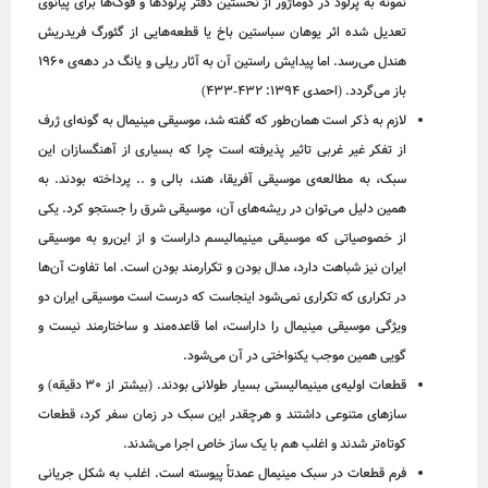
نمونه به پرلود در دوماژور از نخستین دفتر پرلودها و فوگ‌ها برای پیانوی
تعدیل شده اثر یوهان سباستین باخ یا قطعه‌هایی از گئورگ فریدریش
هندل می‌رسد. اما پیدایش راستین آن به آثار ریلی و یانگ در دهه‌ی 1960
باز ‌می‌گردد. (احمدی 1394: 432-433)
لازم به ذکر است همان‌طور که گفته شد، موسیقی مینیمال به گونه‌ای ژرف
از تفکر غیر غربی تاثیر پذیرفته است چرا که بسیاری از آهنگسازان این
سبک، به مطالعه‌ی موسیقی آفریقا، هند، بالی و .. پرداخته بودند. به
همین دلیل می‌توان در ریشه‌های آن، موسیقی شرق را جستجو کرد. یکی
از خصوصیاتی که موسیقی مینیمالیسم داراست و از این‌رو به موسیقی
ایران نیز شباهت دارد، مدال بودن و تکرارمند بودن است. اما تفاوت آن‌ها
در تکراری که تکراری نمی‌شود اینجاست که درست است موسیقی ایران دو
ویژگی موسیقی مینیمال را داراست، اما قاعده‌مند و ساختارمند نیست و
گویی همین موجب یکنواختی در آن می‌شود.
قطعات اولیه‌ی مینیمالیستی بسیار طولانی بودند. (بیشتر از 30 دقیقه) و
سازهای متنوعی داشتند و هرچقدر این سبک در زمان سفر کرد، قطعات
کوتاه‌تر شدند و اغلب‌ هم با یک ساز خاص اجرا می‌شدند.
فرم قطعات در سبک مینیمال عمدتاً پیوسته است. اغلب به شکل جریانی