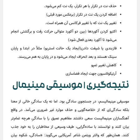
حذف نت در تکرار با هر تکرار، یک نت کم می‌شود.
اضافه کردن یک نت در تکرار (برعکس مورد قبلی)
تغییر یک نت که با تغییر فرکانس آن همراه است.
اکتیو کردن آکوردها (بین دو آکورد متوالی حرکت رفت و برگشتی انجام
می‌شود تا آکورد بعدی فعال شود)
فازبندی یا شیفت دادن(ایجاد یک حالت استریو) مثلاً در ابتدا و پایان
سینک هستند و بعد انحراف ایجاد می‌شود و در پایان به هم می‌رسند.
کاهش تغییر تمپو
آرتیکولاسیون جهت ایجاد فضاسازی
نتیجه‌گیری
| موسیقی مینیمال
موسیقی مینیمالیسم، در جستجوی سادگی بود. اما نه یک سادگیِ خالی از معنا
بلکه سادگی‌ای که از خلاصه‌گویی و حذف موارد غیر ضروری می‌آمد. در واقع
آهنگسازان مینیمالیست سعی داشتند مفاهیم عمیق را با سادگیِ هرچه تمام‌تر
بیان کنند و توانستند با ساده‌گرایی، طیف وسیعی از مخاطبان را به خود جذب
کنند. همان‌طور که والتر ویتمن شاعر آمریکایی می‌گوید: «سادگی، شکوه بیان