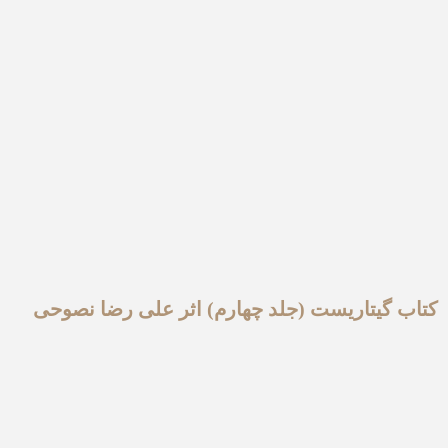
کتاب گیتاریست (جلد چهارم) اثر علی رضا نصوحی