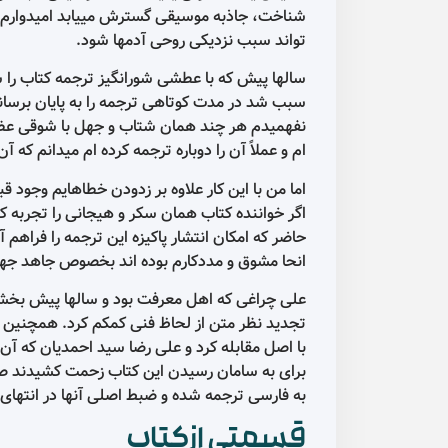
شناخت، جاذبه موسیقی گسترش مییابد امیدوارم این
تواند سبب نزدیکی روحی آدمها شود.
سالها پیش که با عطشی شورانگیز ترجمه کتاب را ش
سبب شد در مدت کوتاهی ترجمه را به پایان برسان
نفهمیدم هر چند همان شتاب و جهل با شوقی عظیم 
ام و عملاً آن را دوباره ترجمه کرده ام میدانم که 
اما من با این کار علاوه بر زدودن خطاهایم وجود ق
اگر خواننده کتاب همان سکر و هیجانی را تجربه
حاضر که امکان انتشار پاکیزه این ترجمه را فراهم
انحا مشوق و مددکارم بوده اند بخصوص جاهد جها
علی چراغی که اهل معرفت بود و سالها پیش بخشهای
تجدید نظر متن از لحاظ فنی کمکم کرد. همچنین سپ
با اصل مقابله کرد و علی رضا سید احمدیان که آن 
برای به سامان رسیدن این کتاب زحمت کشیدند صمیم
به فارسی ترجمه شده و ضبط اصلی آنها در انتهای
قسمتی ازکتاب