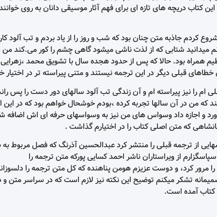
 کتاب دریچه های تازه ای برای فهم آثار موسیقی دانان به روی خواننده
روع کردم جاذبه متن چنان بود که شب و روز را از یاد بردم و تب آلود 
م میدانید شتابی که از لذت ناشی میشود گاهی چشم را کور می.کند من ه
همراه بود. حالا که پس از حدود هجده سال با تشویق محمد ،زهرایی مد
آن خطاهای قبلی دیگر در این ترجمه نیستند و متنی پیراسته تر در اختیار خ
بلی ام را نیز پیراسته ام و آن زندگی تب آلود سالهای دور دست را پس ران
 کند که من در آن سالها تجربه کرده ،بودم خوشحال خواهم بود که در 
 آورد و اجازه داد وسواس های من نیز به وسواسهای حرفه ای اش اضافه شو
نشاهی که متن اصلی کتاب را در اختیارم گذاشت .
ی از ترجمه قبلی را منتشر کرد عبدالحسین آذرنگ که فصل مربوط به برلیو
اسگزارم از ویراستاران ناشر احمد کسایی پورکه متن ترجمه را
را مرور کرد، و دوست عزیزم هومن پناهنده که کل متن ترجمه را دلسوزانه ب
انه تشکر میکنم توضیح این نکته نیز لازم است که در سراسر متن و در پا
 کتاب آمده است.