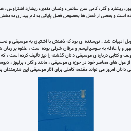
وز، ریشارد واگنر، کامی سن-سانس، ونسان دندی، ریشارد اشتراوس، هو
ده است و بعضی از فصل ها بخصوص فصل پایانی به نام بیداری به بخش
 که در سال 1915 برنده جایزه نوبل ادبیات شد ، نویسنده ای بود که ذهنش با اشتیاق به 
و با علاقه به سوسیالیسم و عرفان شرقی بوده است ، علاوه بر رمان های
وولف و کتابی درباره ی موسیقی دانان گذشته را نیز تألیف کرده است ، که 
 از غول های معاصر خود در حوزه ی موسیقی ، مانند واگنر ، برلیوز ، 
انان امروز می تواند مقدمه کاملی برای آثار موسیقی این هنرمندان بزر