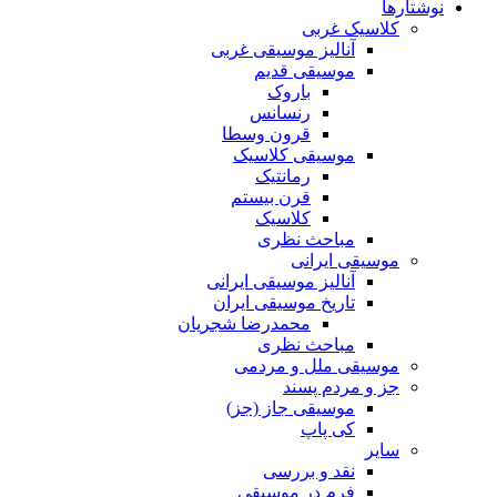
نوشتارها
کلاسیک غربی
آنالیز موسیقی غربی
موسیقی قدیم
باروک
رنسانس
قرون وسطا
موسیقی کلاسیک
رمانتیک
قرن بیستم
کلاسیک
مباحث نظری
موسیقی ایرانی
آنالیز موسیقی ایرانی
تاریخ موسیقی ایران
محمدرضا شجریان
مباحث نظری
موسیقی ملل و مردمی
جز و مردم پسند
موسیقی جاز (جز)
کی پاپ
سایر
نقد‌ و بررسی
فرم در موسیقی