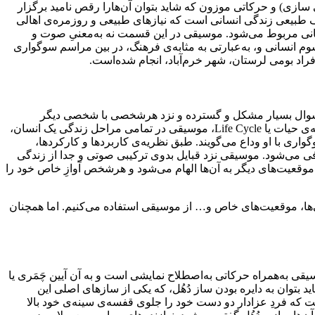
سازی) و حرکاتی موزون که شاید بتوان آن‌هارا رقص نامید برگزار
ف طبیعی زندگی انسانی است که نیازهای طبیعی و روزمره‌ی اهالی
انی مربوط می‌شود. موسیقی در این قسمت نه به‌معنیِ صوت و
رسوم انسانی و، به‌عبارتی به مثابه‌ی فرهنگ، در بین مراسم سوگواری
اد بومی لرستان، شهر خرم‌آباد، انجام شده‌است.
ین سوال بسیار مشکل و گسترده‌ و نزد هرشخصی با شخصی دیگر
متفاوت است. موسیقی در جوامع مختلف به شکلی مشخص به‌کار گرفته شده، استفاده می‌شود. (مریام 1964: 209). با توجه‌به نظریه‌ی چرخه‌ی حیات یا Life Cycle، موسیقی در تمامی مراحل زندگی یک انسان،
واری با او وداع می‌گویند. طبق نظریه‌ی کاربردها و کارکردها،
ی می‌شود.‌ موسیقی نزد قبایل بدوی ترکیبی صوتی و جدا از زندگی
قعیت‌های دیگر به آن‌ها الهام می‌شود و هرشخص آوازِ خاص خود را
که وظیفه‌ عمده‌اش سرگرمی (Entertainment) است. هنگام جشن‌ها، میهمانی‌ها، موقعیت‌های خاص و… از موسیقی استفاده می‌کنیم. اما همچنان
 به‌همراه حرکاتی به‌اصطلاح نمایشی است و به آن آیین چَمَری یا
اید بتوان به دایره بودن ساز دُهُل، که یکی از سازهای اصلی این
که فردِ عزادار دو دست خود را جلوی قفسه‌ی سینه‌ی خود بالا