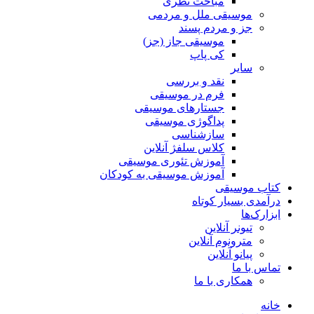
مباحث نظری
موسیقی ملل و مردمی
جز و مردم پسند
موسیقی جاز (جز)
کی پاپ
سایر
نقد‌ و بررسی
فرم در موسیقی
جستارهای موسیقی
پداگوژی موسیقی
سازشناسی
کلاس سلفژ آنلاین
آموزش تئوری موسیقی
آموزش موسیقی به کودکان
کتاب موسیقی
درآمدی بسیار کوتاه
ابزارک‌ها
تیونر آنلاین
مترونوم آنلاین
پیانو آنلاین
تماس با ما
همکاری با ما
خانه