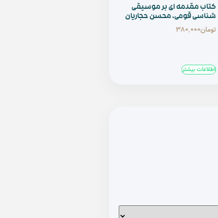
یقی
اریان