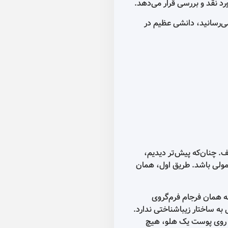
‌دهد.
در
م،
همان
دارد.
یچ