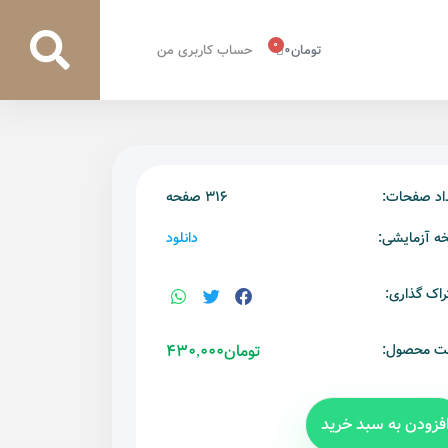
0
تومان
0
حساب کاربری من
اد صفحات:
316 صفحه
ه آزمایشی:
دانلود
راک گذاری:
ت محصول:
تومان
430,000
فزودن به سبد خرید