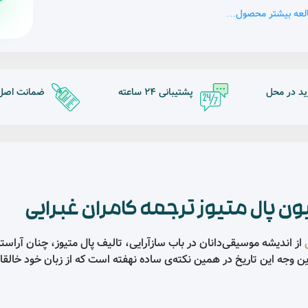
لعه بیشتر محصول…
ید در محل
پشتیبانی 24 ساعته
ضمانت اصل ب
پال متیوز ترجمه کامران غبرایی
از اندیشه موسیقی‌دانان در باب سازآرایی، تالیف پال متیوز، چنان آراست
ین وجه این تاریخ در همین نکته‌ی ساده نهفته است که از زبان خود خالق