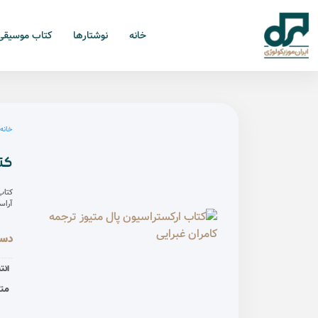
خانه
نوشتارها
کتاب موسیقی
خانه
/
کتا
کتاب
آراس
دست
انت
مت