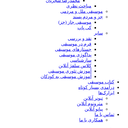
محمدرضا شجریان
مباحث نظری
موسیقی ملل و مردمی
جز و مردم پسند
موسیقی جاز (جز)
کی پاپ
سایر
نقد‌ و بررسی
فرم در موسیقی
جستارهای موسیقی
پداگوژی موسیقی
سازشناسی
کلاس سلفژ آنلاین
آموزش تئوری موسیقی
آموزش موسیقی به کودکان
کتاب موسیقی
درآمدی بسیار کوتاه
ابزارک‌ها
تیونر آنلاین
مترونوم آنلاین
پیانو آنلاین
تماس با ما
همکاری با ما