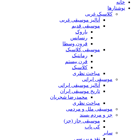
خانه
نوشتارها
کلاسیک غربی
آنالیز موسیقی غربی
موسیقی قدیم
باروک
رنسانس
قرون وسطا
موسیقی کلاسیک
رمانتیک
قرن بیستم
کلاسیک
مباحث نظری
موسیقی ایرانی
آنالیز موسیقی ایرانی
تاریخ موسیقی ایران
محمدرضا شجریان
مباحث نظری
موسیقی ملل و مردمی
جز و مردم پسند
موسیقی جاز (جز)
کی پاپ
سایر
نقد‌ و بررسی