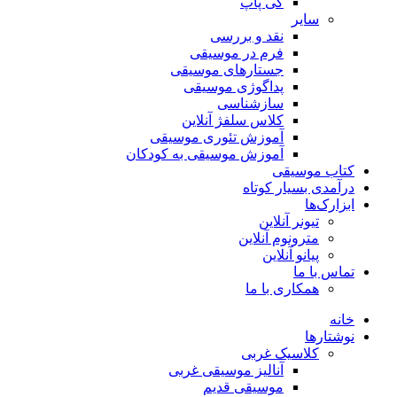
کی پاپ
سایر
نقد‌ و بررسی
فرم در موسیقی
جستارهای موسیقی
پداگوژی موسیقی
سازشناسی
کلاس سلفژ آنلاین
آموزش تئوری موسیقی
آموزش موسیقی به کودکان
کتاب موسیقی
درآمدی بسیار کوتاه
ابزارک‌ها
تیونر آنلاین
مترونوم آنلاین
پیانو آنلاین
تماس با ما
همکاری با ما
خانه
نوشتارها
کلاسیک غربی
آنالیز موسیقی غربی
موسیقی قدیم