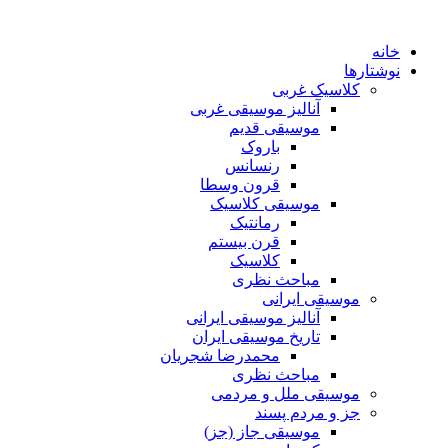
پرش
به
خانه
محتوا
نوشتارها
کلاسیک غربی
آنالیز موسیقی غربی
موسیقی قدیم
باروک
رنسانس
قرون وسطا
موسیقی کلاسیک
رمانتیک
قرن بیستم
کلاسیک
مباحث نظری
موسیقی ایرانی
آنالیز موسیقی ایرانی
تاریخ موسیقی ایران
محمدرضا شجریان
مباحث نظری
موسیقی ملل و مردمی
جز و مردم پسند
موسیقی جاز (جز)