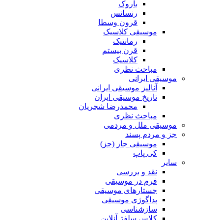
باروک
رنسانس
قرون وسطا
موسیقی کلاسیک
رمانتیک
قرن بیستم
کلاسیک
مباحث نظری
موسیقی ایرانی
آنالیز موسیقی ایرانی
تاریخ موسیقی ایران
محمدرضا شجریان
مباحث نظری
موسیقی ملل و مردمی
جز و مردم پسند
موسیقی جاز (جز)
کی پاپ
سایر
نقد‌ و بررسی
فرم در موسیقی
جستارهای موسیقی
پداگوژی موسیقی
سازشناسی
کلاس سلفژ آنلاین