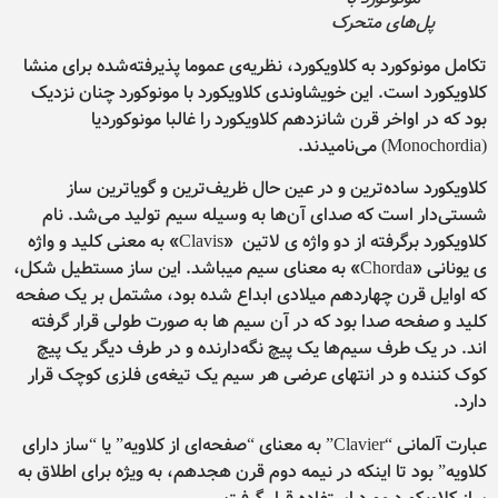
پل‌های متحرک
تکامل مونوکورد به کلاویکورد، نظریه‌ی عموما پذیرفته‌شده برای منشا
کلاویکورد است. این خویشاوندی کلاویکورد با مونوکورد چنان نزدیک
بود که در اواخر قرن شانزدهم کلاویکورد را غالبا مونوکوردیا
(Monochordia) می‌نامیدند.
کلاویکورد ساده‌ترین و در عین حال ظریف‌ترین و گویاترین ساز
شستی‌دار است که صدای آن‌ها به وسیله سیم تولید می‌شد. نام
کلاویکورد برگرفته از دو واژه ی لاتین «Clavis» به معنی کلید و واژه
ی یونانی «Chorda» به معنای سیم میباشد. این ساز مستطیل شکل،
که اوایل قرن چهاردهم میلادی ابداع شده بود، مشتمل بر یک صفحه
کلید و صفحه صدا بود که در آن سیم ها به صورت طولی قرار گرفته
اند. در یک طرف سیم‌ها یک پیچ نگه‌دارنده و در طرف دیگر یک پیچ
کوک کننده و در انتهای عرضی هر سیم یک تیغه‌ی فلزی کوچک قرار
دارد.
عبارت آلمانی “Clavier” به معنای “صفحه‌ای از کلاویه” یا “ساز دارای
کلاویه” بود تا اینکه در نیمه دوم قرن هجدهم، به ویژه برای اطلاق به