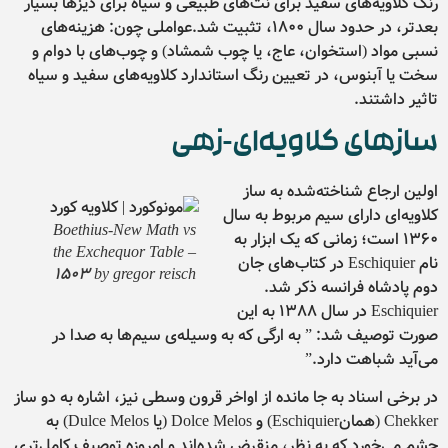
رنگ کلاویه‌های سفید برای نت‌های طبیعی و سیاه برای دیزها بسیار
بعدتر، در حدود سال ۱۸۰۰، تثبیت شد.عواملی چون: هزینه‌های
نسبی مواد (استخوان، عاج، یا چوب شمشاد) و چوب‌های با دوام و
سخت یا آبنوس، در تعیین رنگ استاندارد کلاویه‌های سفید و سیاه
تاثیر داشتند.
سازهای کلاویه‌ای-زهی
اولین ارجاع شناخته‌شده به ساز
کلاویه‌ای دارای سیم مربوط به سال
Boethius-New Math vs
۱۳۶۰ است؛ زمانی که یک ابزار به
the Exchequor Table –
نام Eschiquier در کتاب‌های جان
1503 by gregor reisch
دوم پادشاه فرانسه ذکر شد.
Eschiquier در سال ۱۳۸۸ به این
صورت توصیف شد: ” به ارگی که به وسیله‌ی سیم‌ها به صدا در
می‌آید شباهت دارد.”
در برخی اسناد به جا مانده از اواخر قرون وسطی نیز، اشاره به دو ساز
Chekker (همانEschiquier) و Dolce Melos (یا Dulce Melos) به
چشم می‌خورد که به نظر، منقرض‌ شده‌‌اند و امروزه توصیف کامل‌تری