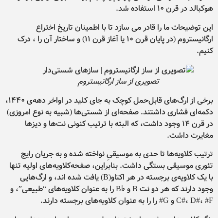
هوکبالد در قرن ۱۰ استفاده شد.
این توضیحات ما را قادر می سازد تا با اطمینان تاریخ اختراع
ارگانیستروم (در پایان قرن ۱۰ یا آغاز قرن ۱۱) و ساختار آن را ، درک
کنیم.
تصویری از ساز ارگانیستروم
برخی از ارگ‌های قابل‌حمل کوچک به جای کلید در اواخر دهه‌ی ۱۴۴۰،
دکمه‌ای فشاری داشتند. صفحه‌ای از شستی‌ها (شبیه به نوع امروزی)
در قرن ۱۴ وجود داشت، که البته با ترتیب کنونی نت‌ها و دیزها
مغایرت داشت.
ترتیب کلاویه‌ها تا حدی به موسیقیِ نواخته شده و به جریان رایج
تئوری موسیقی بستگی داشت. بنابراین، صفحه‌کلاویه‌های اولیه تنها
با یک کلاویه‌ی برجسته در هر اکتاو(B) یافت شده اند، و ارگ‌هایی
وجود دارند که هر دو نت B و
♭
B را به عنوان کلاویه‌های “طبیعی”، و
C#، D#، #F و G# را را به عنوان کلاویه‌های برجسته دارند.