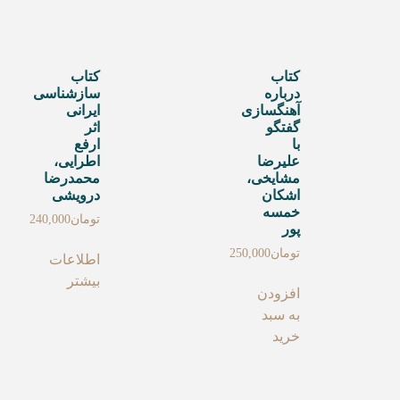
کتاب
کتاب
درباره
سازشناسی
آهنگسازی
ایرانی
گفتگو
اثر
با
ارفع
علیرضا
اطرایی،
مشایخی،
محمدرضا
اشکان
درویشی
خمسه
تومان
240,000
پور
تومان
250,000
اطلاعات
بیشتر
افزودن
به سبد
خرید