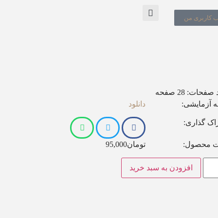
 کاربری من
د صفحات:
28 صفحه
 آزمایشی:
دانلود
اک گذاری:
 محصول:
تومان
95,000
افزودن به سبد خرید