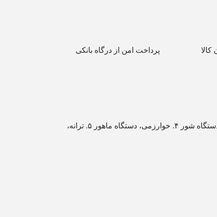
کالا
پرداخت امن از درگاه بانکی
۱. پوپک،‌ آواز دشتی ۲. فرپرک، آوازدشتی ۳. ضربی حسینی، دستگاه شور ۴. خوارزمی، دستگاه ماهور ۵. ترانه،