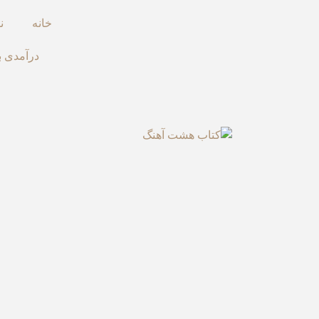
خانه
ن
درآمدی ب