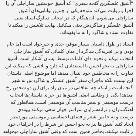
“آشیق علسگرین گنجه سفری” که آشیق حوسئیین ساراچلی آن را
اجرا و روایت می‌کند متوجه یکی از چندین توانایی‌های آشیق
ساراچلی می‌شویم. آن‌ هنگام که در انتخاب دیالوگ استاد یعنی
آشیق علسگر و شاگردش یعنی میکائیل نهایت تلاشش را میکند تا
تفاوت استاد و شاگرد را به ما بفهماند.
استاد در طول داستان بسیار موقر، جدی و خیرخواه است اما خام
بودن و بی تجربه‌گی شاگرد از میان کلماتی که آشیق ساراچلی
انتخاب میکند و نحوه ادای کلمات توسط ایشان آشکار است. آشیق
ساراچلی به نحو احسن با استعدادی که دارد و تلاشی که میکند، این
تفاوت را به مخاطبین خود انتقال میدهد اما موضوع اصلی داستان
این نیست بلکه ماجرای سفر آشیق علسگر و شاگردش به شهر
گنجه است و اینکه چه اتفاقاتی در میان راه برای این دو شخص رخ
میدهد! یکی از وظایف اصلی آشیق‌ها در اجرای داستان‌ها انتخاب
درست موسیقی و شعر مناسب آن موسیقی است. همانطور که
آهنگسازان و ترانه‌سرایان سراسر جهان سعی میکنند پیوندی
درست و به جا بین شعر و فضای احساسی و موسیقی موردنظر
ایجاد کنند آشیق ها نیز به نحو احسن این شرط را در اجراهای خود
رعایت میکنند. بخاطر همین است که وقتی آشیق ساراچلی میخواهد