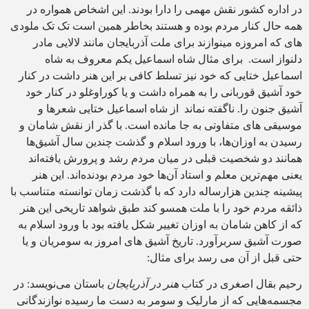
در اداره کشور نقش مهمی را دارا بودند. این اشخاص همواره در
همه حال کنار مردم بوده و هستند بخاطر همین است تک تک ملودی
های که امروزه مینوازند برای ملت آذربایجان مانند لالایی مادر
دلنواز است. برای مثال شاه اسماعیل یکم معروف به شاه
اسماعیل ختایی که خود نیز تسلط کافی بر این هنر داشت در کنار
خود آشیق قوربانی را به همراه داشت و یا کوراوغلو در کنار خود
آشیق جنون را. ناگفته نماند از شاه اسماعیل ختایی شعرها و
موسیقی های متفاوتی به جا مانده است. با گذر از نقش شامان و
رسیدن به اوزان‌ها، با ورود اسلام و گذشت چندین سال آشیق‌ها
همانند دو شخصیت قبلی در میان مردم رشد و پرورش یافته‌اند
یعنی مهم‌ترین معلم و استاد آن‌ها خود مردم بودنده‌اند‌. این هنر
پیشینه چندین هزارساله دارد که با گذشت زمان توانسته متناسب با
ذائقه مردم خود را با ملت همسو کند طبق شواهد تاریخی این هنر
که از کاهن شامان به اوزان تغییر شکل یافته بود با ورود اسلام به
صورت آشیق سربرآورد. تاریخ آشیق های امروز به سومریان و یا
حتی قبل از آن می رسد برای مثال:
رحیم بقال اصغری در کتاب
هنر در آذربایجان
باستان می‌نویسد: در
مجسمه‌هایی که از مارلیک و سومر به دست ما رسیده نوازندگانی