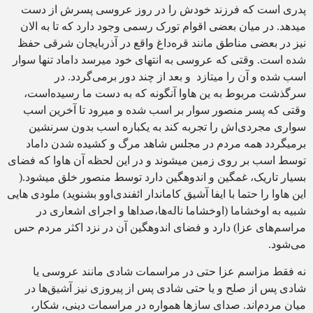
پدری است که فرزند خودش را در روز عروسی پسرش از دست
میدهد. در میان بعضی اقوام تورک رسمی وجود دارد که تا به الان
نیز در بعضی مناطق مانند قره‌داغ واقع در آذربایجان شرقی حفظ
شده است. وقتی که عروسی به انتهای خود میرسد داماد تنها سوار
اسب شده و آن را میتازد و بعد از چند دور برمی‌گردد. در
سرگذشت مربوط به ین هاوا آنگونه که به دست ما رسیده‌است،
وقتی که پسر منصور سوار بر اسب شده و میرود تا آخرین اسب
سواری مجردی‌اش را تجربه کند به یکباره اسب بدون سرنشین
برمیگردد همه مردم در مجلس شاهد مرگ و کشیده شدن داماد
توسط اسب بر روی زمین میشوند و در این لحظه آن هاوا که فضای
بسیار تاریک، غمگین و اندوهگین دارد توسط منصور خلق میشود.(
این هاوا را حتما با ایفا آشیق کاماندار ائفندی‌اوو بشنوید) ملودی هایی
شبیه به اوخشاما (اوخشاما ناله‌ها،صداها و اجرای اشعاری در
مراسم‌های عزا) دارد و فضای اندوهگین آن در نزد اکثر مردم حس
می‌شود.
نه فقط مزاسم عزا حتی در مراسمات شادی مانند عروسی یا
شادی پس از صلح و یا حتی شادی پس از پیروزی نیز آشیق‌ها در
میان مردم‌اند. صدای سازها همواره در مراسمات دینی، شکار،