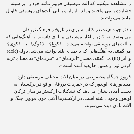
را مشاهده میکنیم که آلت موسیقی قوپوز مانند خود را بر سینه
فشارده و می‌نواختند و یا در اورارتو زنانی آلت‌های موسیقی قاوال
مانند می‌نواختند.
دکتر جواد هیئت در کتاب سیری در تاریخ و فرهنگ تورکان
می‌نویسد: «ترکان از آغاز موسیقی پرباری داشتند. به آهنگ‌هایی که
با آلت‌های موسیقی نواخته می‌شد، 《کوغ》《کوگ》 یا 《کوی》
می‌گفتند. به آهنگ‌هایی که با صدای بلند نواخته می‌شد، دوله (dole)
و ایر (IR) می‌گفتند. مصدر “ایرلاماق” یا “ییرلاماق” به معنای ترنم
کردن نیز از همین جا پدید آمده است».
قوپوز جایگاه مخصوصی در میان آلات مختلف موسیقی دارد.
مینیاتورهای اویغور که در حفریات تورفان واقع در ترکستان به
دست آمده، نشان می‌دهد که تشکیلات ارکستر در میان ترکان
اویغور وجود داشته است. در ارکسترها آلاتی چون قوپوز، چنگ و
آلات بادی دیده‌ می‌شوند.