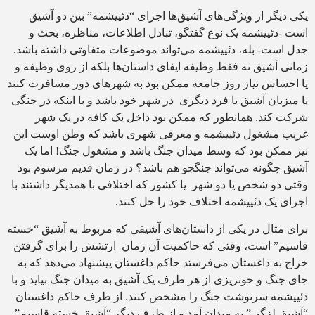
یکی دیگر از ویژگی‌های آشیق‌ها اجرای “دئییشمه” بین دو آشیق
است -دئییشمه یک نوع گفتگو، تبادل اطلاعات، مناظره، بحث و
جدل است- بله، دئییشمه می‌تواند موضوعات متفاوتی داشته باشد.
زمانی آشیق نه فقط وظیفه ایفای داستان‌ها بلکه از روی وظیفه و
یا احساس نیاز روز جامعه ممکن بود به شهرهای دور مسافرت کنند
یا میزبان آشیق یا فرد دیگری در شهر خود باشد و یا اینکه در جنگی
شرکت کند. همانطور که ممکن بود داخل یک کافه در یک شهر
غریب مشغول دئییشمه و معرفی شهری باشد که وطن اوست این
نیز ممکن بود که وسط میدان جنگ باشد و مشغول جنگ! اما یک
آشیق چگونه می‌تواند جنگجو هم باشد؟ در زمان قدیم مرسوم بود
وقتی دو شخص یا دو شهر یا کشور که اختلافی با همدیگر داشتند با
اجرای یک دئییشمه اختلاف خود را حل کنند.
برای مثال در یکی از داستان‌های آشیقی که مربوط به آشیق “خسته‌
قاسیم” است، وقتی که حاکمیت آن زمان ارتشش را برای گرفتن
خراج به داغستان می‌فرستد حاکم داغستان پیشنهاد می‌دهد که به
جای جنگ و خونریزی از هر طرف یک آشیق به میدان جنگ بیاید و با
دئییشمه سرنوشت جنگ را مشخص کنند. از طرف حاکم داغستان
“آشیق لزگی” به میدان آمد و از طرف دیگر “آشیق خسته قاسیم”.