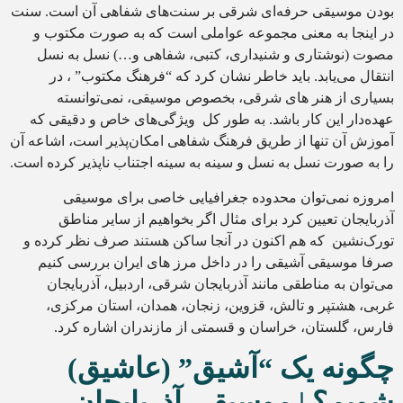
بودن موسیقی حرفه‌ای شرقی بر سنت‌های شفاهی آن است. سنت
در اینجا به معنی مجموعه عواملی است که به صورت مکتوب و
مصوت (نوشتاری و شنیداری، کتبی، شفاهی و…) نسل به نسل
انتقال می‌یابد. باید خاطر نشان کرد که “فرهنگ مکتوب” ، در
بسیاری از هنر های شرقی، بخصوص موسیقی، نمی‌توانسته
عهده‌دار این کار باشد. به طور کل ویژگی‌های خاص و دقیقی که
آموزش آن تنها از طریق فرهنگ شفاهی امکان‌پذیر است، اشاعه آن‌
را به صورت نسل به نسل و سینه به سینه اجتناب ناپذیر کرده است.
امروزه نمی‌توان محدوده جغرافیایی خاصی برای موسیقی
آذربایجان تعیین کرد برای مثال اگر بخواهیم از سایر مناطق
تورک‌نشین که هم اکنون در آنجا ساکن هستند صرف نظر کرده و
صرفا موسیقی آشیقی را در داخل مرز های ایران بررسی کنیم
می‌توان به مناطقی مانند آذربایجان شرقی، اردبیل، آذربایجان
غربی، هشتپر و تالش، قزوین، زنجان، همدان، استان مرکزی،
فارس، گلستان، خراسان و قسمتی از مازندران اشاره کرد.
چگونه یک “آشیق” (عاشیق)
شویم؟ | موسیقی آذربایجان