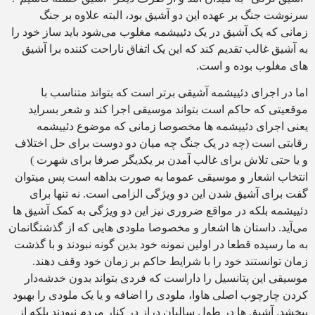
سرنوشت جنگ بر عهده این دو آشیق بود، البته علاوه بر جنگ
زمانی که یک آشیق در یک دئییشمه مغلوب می‌شود باید ساز خود را
به آشیق غالب تقدیم کند که این یک اتفاق ناراحت کننده برا آشیق
های مغلوب بوده و است.
اما در اجرای دئییشمه آشیقی برتر است که بتواند متناسب با
موقعیتی که حاکم است بتواند موسیقی اجرا کند و شعر بسراید
یعنی اجرای دئییشمه ها مخصوصا زمانی که موضوع دئییشمه
رقابتی است (چه در یک جنگ چه میان دو دوست برای حل اختلاف
و یا حتی تلاش برای غالب آمدن بر یکدیگر صرفا برای شهرت )
انتخاب اشعار و موسیقی عموما به صورت بداهه است پس میتوان
گفت برای آشیق شدن این دو ویژگی الزامی‌ است. نه تنها برای
دئییشمه بلکه در مواقع ضروری نیز این دو ویژگی به کمک آشیق ها
می‌آید. داستان ها اشعار و مخصوصا ملودی هایی که از گذشتگانمان
به ما رسیده قطعا در اولین نمونه خود بدین گونه نبودند و با گذشت
زمان توانستند خود را با شرایط حاکم بر زمان خود وقف دهند.
موسیقی این پتانسیل را داراست که فردی بتواند بدون خدشه‌دار
کردن چارچوب اصلی هاوا، ملودی را اضافه و یا یک ملودی را بهبود
ببخشد. آشیق ها در طول سالیان دراز در کنار مردم نبودند بلکه از