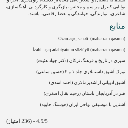
توانایی کنترل مراسم و مجلس، بازیگری و کارگردانی، آهنگسازی،
شاعری، نوازندگی، خوانندگی و بعضا رقاصی.. باشند.
منابع
Ozan-aşıq sənəti (məhərrəm qasımlı)
İzahlı aşıq ədəbiyatının sözlüyü (məhərrəm qasımlı)
سیری در تاریخ و فرهنگ ترکان (دکتر جواد هئیت)
تورک آشیق داستانلاری جلد ۱ و ۲ (حسین ساعی)
آشیق ادبیاتی آراشدیرمالاری (احمد اسدی)
هنر در آذربایجان باستان (رحیم بقال اصغری)
آشنایی با موسیقی نواحی ایران (هوشنگ جاوید)
4.5/5 - (236 امتیاز)