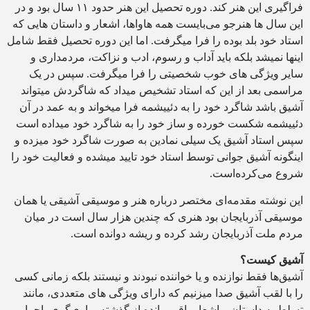
فراگیری این هنر کند. دوره تحصیل این هنر حدود ۱۱ سال بود و در
این سال ها هنرجو می‌بایست همه هاواها، اشعار و داستان هایی که
استاد خود بلد بوده را فرا میگرفت. اما این دوره تحصیل فقط شامل
اینها نمیشد بلکه باید آداب و رسوم، ادب و نزاکت، مردمداری و
سایر ویژگی های خوب شخصیتی را فرا میگرفت. سپس در یک
مراسمی بعد از این که استاد تشخیص میداد که شاگردش میتواند
آشیق باشد شاگرد خود را به دئییشمه فرا میخواند و به عمد در آن
دئییشمه شکست خورده و ساز خود را به شاگرد خود میداده است
سپس استاد آشیق یک سیلی نمادین به صورت شاگرد خود میزده و
اینگونه آشیق جوانی توسط استاد خود تایید میشده و فعالیت خود را
شروع می‌کرده‌است.
این نوشته مقدمه‌ای مختصر درباره هنر و موسیقی آشیقی یا همان
موسیقی آذربایجان بود هنری که چندین هزار سال است در میان
مردم ملت آذربایجان رشد کرده و ریشه دوانده است.
آشیق کیست؟
آشیق‌ها فقط نوازنده و یا خواننده نبودند و نیستند بلکه زمانی کسی
را با لقب آشیق صدا میزنیم که دارای ویژگی های متعددی، مانند
تسلط به داستان و اشعار باقی مانده از گذشته، راوی‌گری، اجرا و