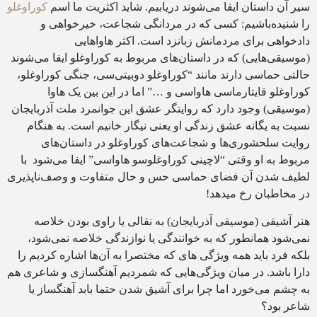
سیر آن داستان ایفا می‌شوند دریابیم. شاید اکثریت ما اسم
کوراوغلو
را شنیده‌باشیم: کسی که در مردانگی شجاعت، خیرخواهی و
دادخواهی برای مردمانش زبانزد است. اکثر هاوا‌هایی
(موسیقی‌هایی) که در داستان‌های مربوط به کوراوغلو ایفا می‌شوند
حالتی حماسی دارند مانند “کوراوغلو دوبیتی‌سی، جنگی کوراوغلو،
کوراوغلو قایتارماسی هاواسی و …” اما در این بین یک هاوا
(موسیقی) وجود دارد که روایتگر عشق این جوانمرد ملت آذربایجان
نسبت به یگانه عشق زندگی او یعنی نیگار خانیم است. به هنگام
روایت سلحشوری‌ها و شجاعت‌های کوراوغلو در داستان‌های
مربوط به او وقتی “لاچینی کوراوغلوسو هاواسی” ایفا می‌شود با
لطیف شدن آن فضای حماسی حس و حال متفاوت و وصف‌ناپذیری
در مخاطبان رخ میدهد!
هنر آشیقی (موسیقی آذربایجان) به نقالی یا راوی بودن خلاصه
نمی‌شود همانطور که به خوانندگی یا نوازندگی خلاصه نمی‌شود،
بلکه فرد باید همه ویژگی های که مختصرا به آن‌ها اشاره کردیم را
دارا باشد. در میان ویژگی‌هایی که شمردیم آهنگسازی و شاعری هم
به چشم می‌خورد اما چرا برای آشیق شدن حتما بابد آهنگساز یا
شاعر بود؟