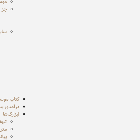
موس
جز و
سایر
کتاب موس
درآمدی بسی
ابزارک‌ها
تیون
مترو
پیان