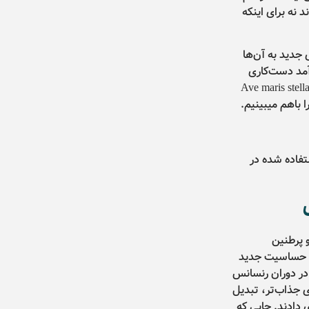
د نه برای اینکه
 جدید به آن‌ها
آمد دست‌کاری
ی‌کردند. به این فر‌ایند پارافریز کردن گفته می‌شود. نمونه ای از قطعه Ave maris stella
ا باهم میبینیم.
تفاده شده در
و پرطنین
دند. حساسیت جدید
در دوران رنسانس
ی جذاب‌تر، تبدیل
ی دادند. جایی که