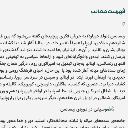
فهرست مطالب
رنسانس (تولد دوباره) به جریان فکری پیچیده‌ای گفته می‌شود که بین ق
شانزدهم میلادی، اروپا را عمیقاً تغییر داد. در ایتالیا آغاز شد؛ با کشف 
یونانی‌شان و تقلید از آن‌ها. ایتالیایی‌ها امید داشتند بتوانند گذشته‌
بازسازی کنند. ایده‌ی واقع‌گرایانه‌ای نبود و ازلحاظ سیاسی به توفیقی د
انتهای رنسانس، ایتالیا به‌جای تبدیل به امپراتوری روم، درگیر همان جنگ
زمان سده‌های میانه آغاز شده بود.با این حال، احیای فرهنگ رومی و یو
جدیدی به ارمغان آورد. ابتدا در ایتالیا و سپس در سرتاسر اروپا. رنسا
کشف دنیا بود. عصری که کلمب، ماگلان، داوینچی، کوپرنیک، گالیله و ش
دید. با اشغال امریکای جنوبی توسط اسپانیا در اواخر قرن پانزدهم و ور
امریکای شمالی در اوایل قرن هفدهم، دیگر سرزمین بکری برای اروپایی
جامعه‌ی سده‌های میانه با ثبات، محافظه‌کار، استبدادی و خدا محور بو
رنسانس برای دنیای پویای امروز غرب، زمینه‌چینی کرد. دنیایی که در آن 