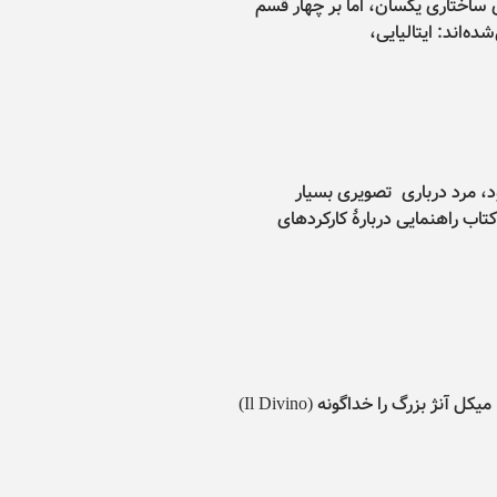
 ساختاری یکسان، اما بر چهار قسم
ه‌اند: ایتالیایی،
ود، مرد درباری تصویری بسیار
کتاب راهنمایی دربارۀ کارکردهای
مقدمه ای بر یک میراث دار اهالیِ ایتالیایِ رنسانس، میکل آنژ بزرگ را خداگونه (Il Divino)