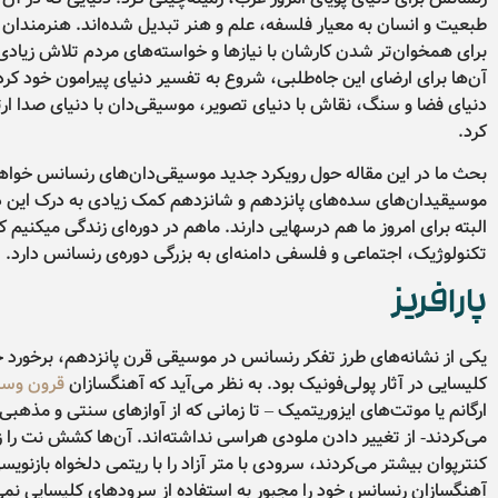
طبعیت و انسان به معیار فلسفه، علم و هنر تبدیل شده‌اند. هنرمندان 
برای همخوان‌تر شدن کارشان با نیازها و خواسته‌های مردم تلاش زیادی
آن‌ها برای ارضای این جاه‌طلبی، شروع به تفسیر دنیای پیرامون خود کردن
دنیای فضا و سنگ، نقاش با دنیای تصویر، موسیقی‌دان با دنیای صدا ار
کرد.
بحث ما در این مقاله حول رویکرد جدید موسیقی‌دان‌های رنسانس خواه
موسیقیدان‌های سده‌های پانزدهم و شانزدهم کمک زیادی به درک این د
البته برای امروز ما هم درسهایی دارند. ماهم در دوره‌ای زندگی میکنیم ک
تکنولوژیک، اجتماعی و فلسفی دامنه‌ای به بزرگی دوره‌ی رنسانس دارد.
پارافریز
یکی از نشانه‌های طرز تفکر رنسانس در موسیقی قرن پانزدهم، برخورد 
کلیسایی در آثار پولی‌فونیک بود. به نظر می‌آید که آهنگسازان
قرون وسط
ارگانم یا موتت‌های ایزوریتمیک – تا زمانی که از آوازهای سنتی و مذهبی
می‌کردند- از تغییر دادن ملودی هراسی نداشته‌اند. آن‌ها کشش نت را 
کنترپوان بیشتر می‌کردند، سرودی با متر آزاد را با ریتمی دلخواه بازنویسی
آهنگسازان رنسانس خود را مجبور به استفاده از سرودهای کلیسایی نمی‌