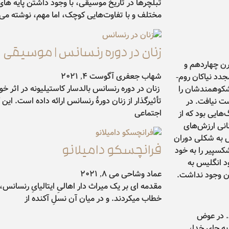
تبلچرها در تاریخ موسیقی، با وجود داشتن پایه های
مختلف و با تفاوت‌هایی کوچک، اما مهم، نوشته می‌شد
زنان در دوره رنسانس | موسیقی
رن چهاردهم و
شهاب جعفری
آگوست 4, 2021
مجدد نیاکان روم-
زنان در دوره رنسانس بالدسار کاستیلیونه در اثر خ
ی شکوهمندشان را
تأثیرگذار از زنان دورۀ رنسانس ارائه داده است. این 
ست نیافت. در
اجتماعی
‌هایی بود که از
نانی ارزش‌های
نس به شکلی دوران
فرانچسکو دامیلانو
کسپیر را به خود
ود انگلیس به
عماد وشاحی
می 8, 2021
ان وجود نداشت.
خطاب میکردند. و در میان آن نسلِ آکنده از
د. در عوض
به جای خدا،