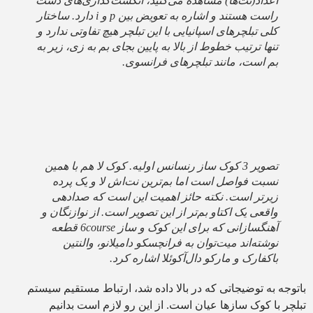
اعداد(نت‌ها) مشاهده می‌کنید، انگشت‌گذاری‌های دست
راست هستند و اشاره به تعویض بین p و i دارد. ساختار
کلی تبلچرهای اسپانیایی با این تبلچر هیچ تفاوتی ندارد و
تنها ترتیب خطوط از بالا به پایین بجای بم به زی، زیر به
بم است، مانند تبلچرهای فرانسوی.
تصویر 3 کوک ساز رنسانس اولیه. کوک لا هم با همین
نسبت فواصل است اما بم‌ترین نت‌اش لا و یک پرده
زیرتر است. نکته حائز اهمیت این است که صدادهی
واقعی یک اکتاو بم‌تر از این تصویر است. از نوازنگان و
آهنگسازانی که برای این کوک و ساز 6course قطعه
نوشته‌اند میت‌توان به فرانچسکو دامیلانو، والنتین
باکفارک و مارکو دال‌آکوئلا اشاره کرد.
باتوجه به توضیجاتی که در بالا داده شد، ارتباط مستقیم سیستم
تبلچر با کوک سازها عیان است. از این رو لازم است بدانیم