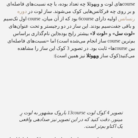
courseهای لوت و ویهوئلا چه تعداد بوده، با چه نسبت‌های فاصله‌ای
و بر روی چه فرکانس‌هایی کوک می‌شوند. ساز لوت در
دوره
رنسانس
اولیه دارای 6course بود که از آن میان، course اول تک‌سیم
و باقی جفت‌سیم بودند. این ساز در دو رجیستر و تحت عنوان‌های
«لوت سل»
و
«لوت لا»
بیشتر رایح بوده(این نام‌گذاری براساس
بم‌ترین course ساز انجام می‌شده است) اما «نسبت‌های فاصله‌ای
بین courseها» ثابت بود. در تصویر 3 کوک این ساز را مشاهده
می‌کنید(کوک ساز
ویهوئلا
نیز همین است):
تصویر 4 کوک لوت 13course باروک مشهور به لوت رِ
مینور. دقت کنید که در این تصویر نیز صدادهی واقعی
یک اکتاو بم‌تر است.