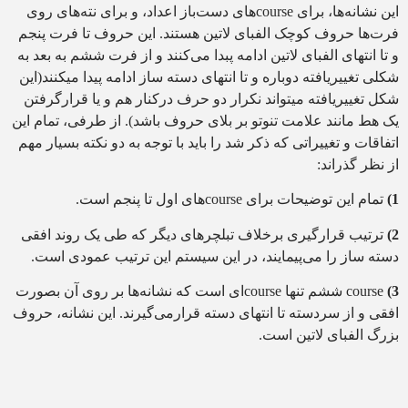
این نشانه‌ها، برای courseهای دست‌باز اعداد، و برای نته‌های روی
فرت‌ها حروف کوچک الفبای لاتین هستند. این حروف تا فرت پنجم
و تا انتهای الفبای لاتین ادامه پبدا می‌کنند و از فرت ششم به بعد به
شکلی تغییریافته دوباره و تا انتهای دسته ساز ادامه پیدا میکنند(این
شکل تغییریافته میتواند نکرار دو حرف درکنار هم و یا قرارگرفتن
یک هط مانند علامت تنوتو بر بلای حروف باشد). از طرفی، تمام این
اتفاقات و تغییراتی که ذکر شد را باید با توجه به دو نکته بسیار مهم
از نظر گذراند:
1)
تمام این توضیحات برای courseهای اول تا پنجم است.
2)
ترتیب قرارگیری برخلاف تبلچرهای دیگر که طی یک روند افقی
دسته ساز را می‌پیمایند، در این سیستم این ترتیب عمودی است.
3)
course ششم تنها courseای است که نشانه‌ها بر روی آن بصورت
افقی و از سردسته تا انتهای دسته قرارمی‌گیرند. این نشانه، حروف
بزرگ الفبای لاتین است.