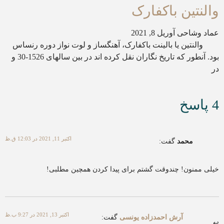
والنتین باکفارک
عماد وشاحی
آوریل 8, 2021
والنتین یا بالینت باکفارک، آهنگساز و لوت نواز دوره رنساس
بود. آنطور که تاریخ نگاران نقل کرده اند در بین سالهای 1526-30 و
در
4 پاسخ
اکتبر 11, 2021 در 12:03 ق.ظ
محمد
گفت:
خیلی ممنون! چندوقت گشتم برای پیدا کردن همچین مطلبی!
اکتبر 13, 2021 در 9:27 ب.ظ
آرش احمدزاده یونسی
گفت: