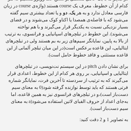
کدام از آن خطوط، معرف یک course هستند (واژه‌ی course در زبان
فارسی معادل ندارد و به هر
یک
،
دو
و یا تعداد بیشتری سیم گفته
می‌شود که با فاصله‌ی همصدا یا اکتاو کوک می‌شوند و در فضای
بسیار نزدیکی نسبت به یکدیگر قرار می‌گیرند و با هم نواخته
می‌شوند). این خطوط در تبلچرهای اسپانیایی و فرانسوی، به ترتیب
از بالا به پایین، نمایانگر سیم‌های زیر به بم هستند ولی در تبلچرهای
ایتالیایی، این قاعده برعکس است(در این میان تبلچر آلمانی از این
قاعده مستثنی و فاقد خطوط حامل است).
برای نشان دادن pitch در این سیستم نت‌نویسی، در تبلچرهای
ایتالیایی و اسپانیایی، بر روی هر کدام از این خطوط، اعدادی قرار
می‌گیرند که به ترتیب از سردسته تا آخرین فرت، نمایانگر شماره
فرتی هستند که باید توسط نوازنده گرفته شود(0 به معنای سیم
دست‌باز است)،و در تبلچرهای فرانسوی نیز به همین قاعده، اما
به‌جای اعداد از حروف الفبای لاتین استفاده می‌شود(a به معنای
سیم دست‌باز است).
به تصاویر 1 و 2 دقت کنید: