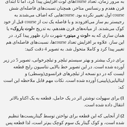
به مرور زمان، تعداد courseهای لوت افزایش پیدا کرد، اما تا ابتدای
قرن هفدم و رنسانس متاخر، همچنان نسبت‌های فاصله‌ای شش
course اول تغییر نکرده بود. courseهایی که اضاف می‌شدند به
رجیستر بم ساز می‌افزودند و با فاصله‌ یک نت از course قبل از خود
کوک می‌شدند. از میانه‌های قرن هفدهم، به تدریج
«لوت باروک»
یا
همان سازی که به
«لوت رِ مینور»
شهرت دارد ظهور پیدا کرد. در
این ساز، علاوه بر افزایش تعداد courseها، نسبت‌های فاصله‌ای هم
تغییر پیدا کرد و کاملا متحول شد. به تصویر 4 دقت کنید:
برای درک بیشتر و بهتر سیستم تبلچر و تبلچرخوانی، تصویر 5 در زیر
آورده شده است. در این تصویر خط بالایی نتاسیون رایج قطعه
ایست که در دو نسخه از تبلچرهای فرانسوی(وسطی) و
ایتالیایی(پایینی) آورده شده است. نکات مهم قابل ملاحظه این است
که:
1)
برای سهولت نوشتن اثر در یک حامل، قطعه به یک اکتاو بالاتر
انتقال داده شده است.
2)
از آنجایی که این قطعه برای نواختن توسط گیتاریست‌ها تنظیم
شده است، و کوک گیتار یک سوم کوچک بم‌تر است، لذا قطعه پس