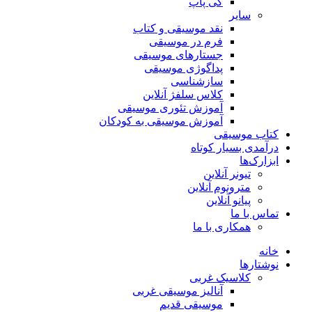
کی پاپ
سایر
نقد موسیقی و کتاب
فرم در موسیقی
جستارهای موسیقی
پداگوژی موسیقی
سازشناسی
کلاس سلفژ آنلاین
آموزش تئوری موسیقی
آموزش موسیقی به کودکان
کتاب موسیقی
درآمدی بسیار کوتاه
ابزارک‌ها
تیونر آنلاین
مترونوم آنلاین
پیانو آنلاین
تماس با ما
همکاری با ما
خانه
نوشتارها
کلاسیک غربی
آنالیز موسیقی غربی
موسیقی قدیم