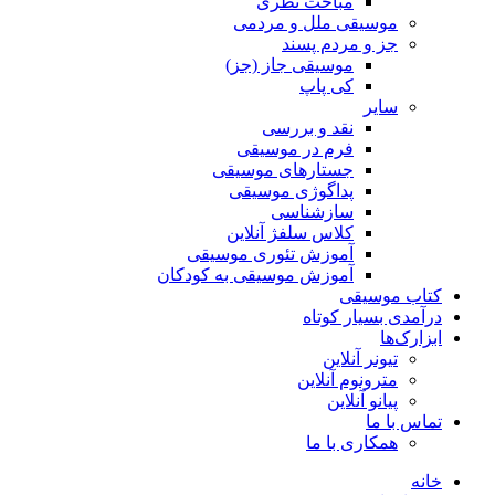
مباحث نظری
موسیقی ملل و مردمی
جز و مردم پسند
موسیقی جاز (جز)
کی پاپ
سایر
نقد‌ و بررسی
فرم در موسیقی
جستارهای موسیقی
پداگوژی موسیقی
سازشناسی
کلاس سلفژ آنلاین
آموزش تئوری موسیقی
آموزش موسیقی به کودکان
کتاب موسیقی
درآمدی بسیار کوتاه
ابزارک‌ها
تیونر آنلاین
مترونوم آنلاین
پیانو آنلاین
تماس با ما
همکاری با ما
خانه