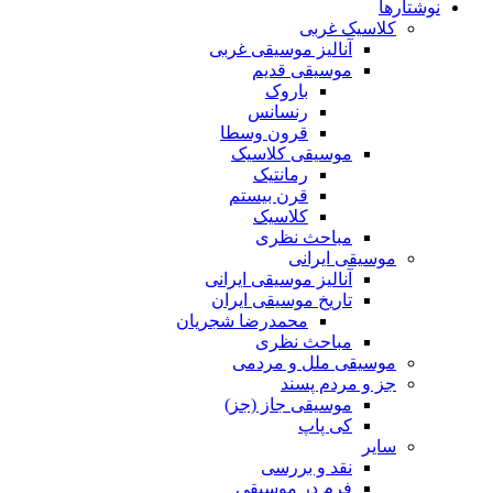
نوشتارها
کلاسیک غربی
آنالیز موسیقی غربی
موسیقی قدیم
باروک
رنسانس
قرون وسطا
موسیقی کلاسیک
رمانتیک
قرن بیستم
کلاسیک
مباحث نظری
موسیقی ایرانی
آنالیز موسیقی ایرانی
تاریخ موسیقی ایران
محمدرضا شجریان
مباحث نظری
موسیقی ملل و مردمی
جز و مردم پسند
موسیقی جاز (جز)
کی پاپ
سایر
نقد‌ و بررسی
فرم در موسیقی