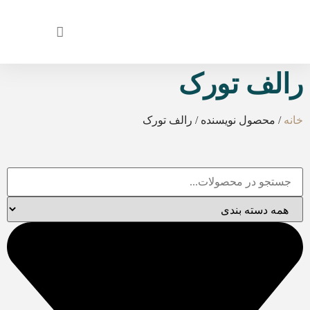
رالف تورک
خانه
/ محصول نویسنده / رالف تورک