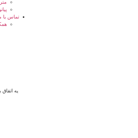
مترو
پیانو
تماس با م
همکا
یه اتفاق