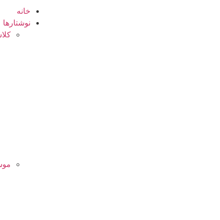
خانه
نوشتارها
کلا
موس