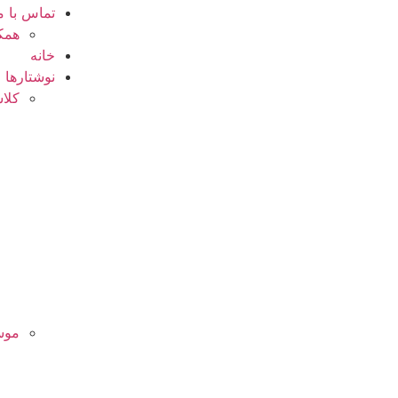
تماس با م
همکا
خانه
نوشتارها
کلا
موس