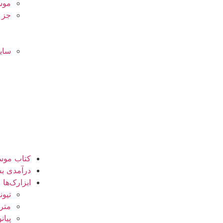
موس
جز 
سای
کتاب موس
درآمدی بس
ابزارک‌ها
تیون
مترو
پیانو