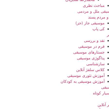
مباحث نظری
یقی ملل و مردمی
و مردم پسند
موسیقی جاز (جز)
کی پاپ
ر
نقد‌ و بررسی
فرم در موسیقی
جستارهای موسیقی
پداگوژی موسیقی
سازشناسی
کلاس سلفژ آنلاین
آموزش تئوری موسیقی
آموزش موسیقی به کودکان
یقی
یار کوتاه
ر آنلاین