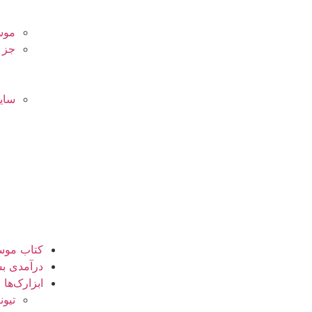
موس
جز 
سای
کتاب موس
درآمدی بس
ابزارک‌ها
تیون