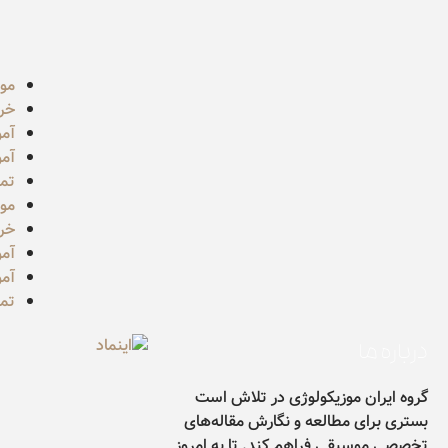
مو
خر
آم
آم
تما
مو
خر
آم
آم
تما
درباره ما
گروه ایران موزیکولوژی در تلاش است
بستری برای مطالعه و نگارش مقاله‌های
تخصصی موسیقی فراهم کند. تا به امروز