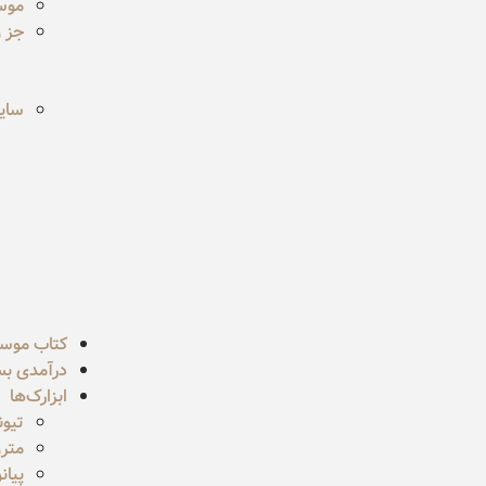
موس
جز و
سایر
کتاب موس
درآمدی بسی
ابزارک‌ها
تیون
مترو
پیان