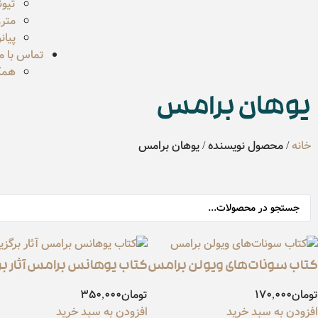
تیون
مترو
پیان
تماس با ما
همکا
یوهان برامس
خانه
/ محصول نویسنده / یوهان برامس
کتاب سونات‌های ویولن برامس
کتاب یوهانس برامس آثار برگ
تومان
170,000
تومان
350,000
افزودن به سبد خرید
افزودن به سبد خرید