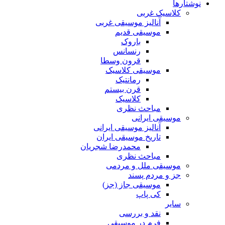
نوشتارها
کلاسیک غربی
آنالیز موسیقی غربی
موسیقی قدیم
باروک
رنسانس
قرون وسطا
موسیقی کلاسیک
رمانتیک
قرن بیستم
کلاسیک
مباحث نظری
موسیقی ایرانی
آنالیز موسیقی ایرانی
تاریخ موسیقی ایران
محمدرضا شجریان
مباحث نظری
موسیقی ملل و مردمی
جز و مردم پسند
موسیقی جاز (جز)
کی پاپ
سایر
نقد‌ و بررسی
فرم در موسیقی