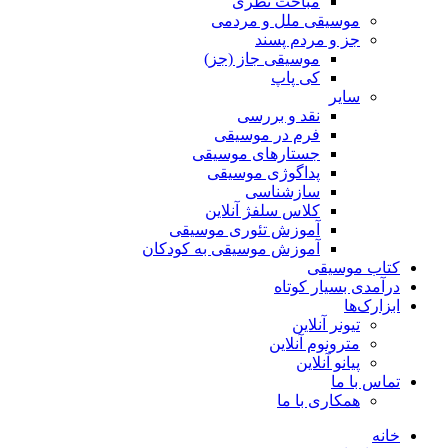
مباحث نظری
موسیقی ملل و مردمی
جز و مردم پسند
موسیقی جاز (جز)
کی پاپ
سایر
نقد‌ و بررسی
فرم در موسیقی
جستارهای موسیقی
پداگوژی موسیقی
سازشناسی
کلاس سلفژ آنلاین
آموزش تئوری موسیقی
آموزش موسیقی به کودکان
کتاب موسیقی
درآمدی بسیار کوتاه
ابزارک‌ها
تیونر آنلاین
مترونوم آنلاین
پیانو آنلاین
تماس با ما
همکاری با ما
خانه