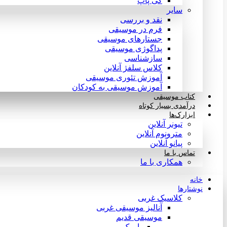
کی پاپ
سایر
نقد‌ و بررسی
فرم در موسیقی
جستارهای موسیقی
پداگوژی موسیقی
سازشناسی
کلاس سلفژ آنلاین
آموزش تئوری موسیقی
آموزش موسیقی به کودکان
کتاب موسیقی
درآمدی بسیار کوتاه
ابزارک‌ها
تیونر آنلاین
مترونوم آنلاین
پیانو آنلاین
تماس با ما
همکاری با ما
خانه
نوشتارها
کلاسیک غربی
آنالیز موسیقی غربی
موسیقی قدیم
باروک