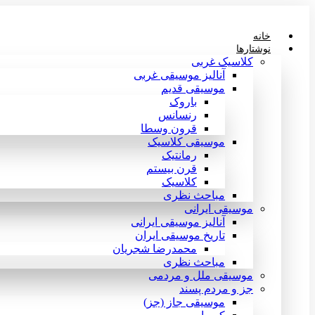
پرش
به
خانه
محتوا
نوشتارها
کلاسیک غربی
آنالیز موسیقی غربی
موسیقی قدیم
باروک
رنسانس
قرون وسطا
موسیقی کلاسیک
رمانتیک
قرن بیستم
کلاسیک
مباحث نظری
موسیقی ایرانی
آنالیز موسیقی ایرانی
تاریخ موسیقی ایران
محمدرضا شجریان
مباحث نظری
موسیقی ملل و مردمی
جز و مردم پسند
موسیقی جاز (جز)