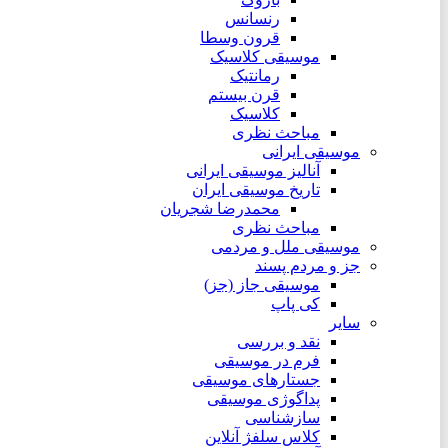
رنسانس
قرون وسطا
موسیقی کلاسیک
رمانتیک
قرن بیستم
کلاسیک
مباحث نظری
موسیقی ایرانی
آنالیز موسیقی ایرانی
تاریخ موسیقی ایران
محمدرضا شجریان
مباحث نظری
موسیقی ملل و مردمی
جز و مردم پسند
موسیقی جاز (جز)
کی پاپ
سایر
نقد‌ و بررسی
فرم در موسیقی
جستارهای موسیقی
پداگوژی موسیقی
سازشناسی
کلاس سلفژ آنلاین