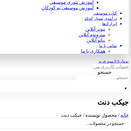
آموزش تئوری موسیقی
آموزش موسیقی به کودکان
کتاب موسیقی
درآمدی بسیار کوتاه
ابزارک‌ها
تیونر آنلاین
مترونوم آنلاین
پیانو آنلاین
تماس با ما
همکاری با ما
تومان
0
0
سبد خرید
حساب کاربری من
جستجو
جیکب دنت
خانه
/ محصول نویسنده / جیکب دنت
جستجو
...