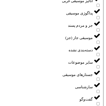
آنالیز موسیقی غربی
پداگوژی موسیقی
جز و مردم پسند
موسیقی جاز (جز)
دسته‌بندی نشده
سایر موضوعات
جستارهای موسیقی
سازشناسی
گفت‌و‌گو