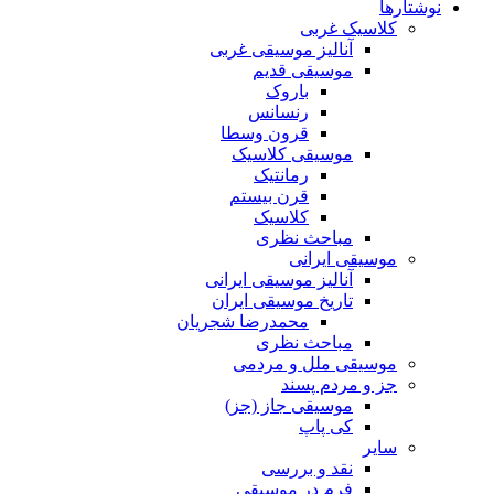
نوشتارها
کلاسیک غربی
آنالیز موسیقی غربی
موسیقی قدیم
باروک
رنسانس
قرون وسطا
موسیقی کلاسیک
رمانتیک
قرن بیستم
کلاسیک
مباحث نظری
موسیقی ایرانی
آنالیز موسیقی ایرانی
تاریخ موسیقی ایران
محمدرضا شجریان
مباحث نظری
موسیقی ملل و مردمی
جز و مردم پسند
موسیقی جاز (جز)
کی پاپ
سایر
نقد‌ و بررسی
فرم در موسیقی