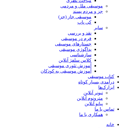
مباحث نظری
موسیقی ملل و مردمی
جز و مردم پسند
موسیقی جاز (جز)
کی پاپ
سایر
نقد‌ و بررسی
فرم در موسیقی
جستارهای موسیقی
پداگوژی موسیقی
سازشناسی
کلاس سلفژ آنلاین
آموزش تئوری موسیقی
آموزش موسیقی به کودکان
کتاب موسیقی
درآمدی بسیار کوتاه
ابزارک‌ها
تیونر آنلاین
مترونوم آنلاین
پیانو آنلاین
تماس با ما
همکاری با ما
خانه