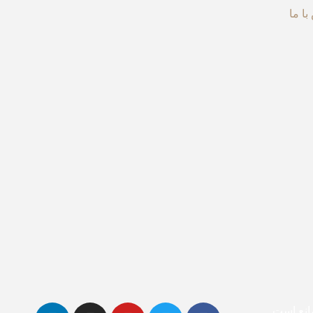
ا ما
مانع است.