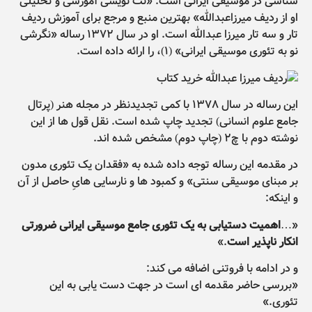
شناسی در موسیقی ایرانی است. «نت نویسی آموزشی و تحلیلی
او از ردیف میرزاعبدالله» بهترین منبع و مرجع برای آموزش ردیف
تار و سه تار میرزا عبدالله است. او در سال ۱۳۷۲ رساله «نگرشی
نو به تئوری موسیقی ایرانی» (۱)، را ارائه داده است.
این رساله در سال ۱۳۷۸ با کمی تجدیدنظر در مجله هنر (پرتال
جامع علوم انسانی) تجدید چاپ شده است. نقل قول ها از این
نوشته دوم با چ۲ (چاپ دوم) مشخص شده اند.
در مقدمه این رساله توجه داده شده به «فقدان یک تئوری مدون
بر مبنای موسیقی سنتی» و کمبود ها و نارسایی هایِ حاصل از آن
و اینکه:
«…
اهمیت دستیابی به یک تئوری جامع موسیقی ایرانی ضرورتی
انکار ناپذیر است
.»
و در ادامه با فروتنی اضافه می کند:
«بررسی حاضر مقدمه ای است در جهت دست یابی به این
تئوری.»