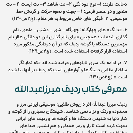
دخالت دارند: ۱– نوع دودانگی ۲– نت شاهد ۳– نت ایست ۴ – نت
متغیر و دو عنصر فرعی: ۱ – جهت و نحوه حرکت و گردش خط
موسیقی. ۲- فیگور های خاص مربوط به هر مقام. (چ۲ص۱۳۰)
۶- «دانگ» های چهارگانه: چهارگاه – شور – دشتی – ماهور، نام
گذاری شده اند؛ همچنین «برای نام گذاری این دو دانگی هااز نام
مهمترین دستگاه یا گوشه ردیف که در آن دودانگی مذکور مورد
استفاده قرار گرفته» استفاده شده است. (چ۲ص۱۲۹)
۷- در ادامه یک سری تابلوهایی عرضه شده اند «که نمایانگر
ساختار مقامی دستگاها و آوازهایی است که ردیف بر آنها بنا شده
است.» (چ۲ص۱۳۰)
معرفی کتاب ردیف میرزاعبدالله
ردیف میرزا عبدالله اثر داریوش طلایی: موسیقی ایرانی مرز و
محدوده و رنگ و نژاد نمی شناسد. شیفتگان بسیاری را از گوشه و
کنار دنیا به شنیدن دستگاه ها و گوشه ها و ردیف های ایرانی
دعوت کرده است تا راز و رمز همدلی و هم نشینی صداهای
مختلف در کنار یکدیگر را روایت کند. کتاب «ردیف میرزا عبدالله»