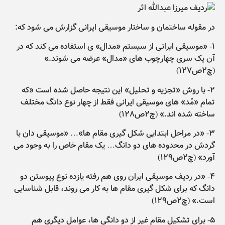
در مقوله ساختمان و ساختار موسیقی ایرانی گزارش می شود که:
۱- «موسیقی ایرانی از سیستم «مدال» ی استفاده می کند که در
آن یک سری چهارچوب های «مدال» عرضه می شوند.»
(چ۲ص۱۲۷)
۲- با روش «تجزیه و تحلیل» این نتیجه حاصل شده است «که
تمام «مُد» های موسیقی ایرانی فقط از چهار نوع دانگ مختلف
ساخته شده اند.» (چ۲ص۱۲۸)
۳- «در مراحل ابتدایی شکل گیری مقام ها»… «موسیقی دان با
گردش در محدوده های دو دانگ… یک مقام خاص را به وجود می
آورد» (چ۲ص۱۲۹)
۴- «در ردیف موسیقی ایران روی هم رفته یازده نوع پیوستن دو
دانگ که برای شکل گیری مقام ها به کار می روند، قابل شناسایی
است.» (چ۲ص۱۲۹)
۵- برای تشکیل مقام غیر از دو دانگی ها، عوامل دیگری هم